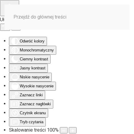
Przejdź do głównej treści
Ułatwienia dostępu
Odwróć kolory
Monochromatyczny
Ciemny kontrast
Jasny kontrast
Niskie nasycenie
Wysokie nasycenie
Zaznacz linki
Zaznacz nagłówki
Czytnik ekranu
Tryb czytania
Skalowanie treści
100
%