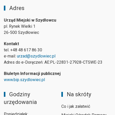
Adres
Urząd Miejski w Szydłowcu
pl. Rynek Wielki 1
26-500 Szydłowiec
Kontakt
tel. +48 48 617 86 30
e-mail:
urzad@szydlowiec.pl
Adres do e-Doręczeń: AE:PL-22831-27928-CTSWE-23
Biuletyn Informacji publicznej
www.bip.szydlowiec.pl
Godziny
Na skróty
urzędowania
Co i jak załatwić
Poniedziałek: